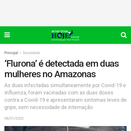
Principal
Sociedade
‘Flurona’ é detectada em duas
mulheres no Amazonas
As duas infectadas simultaneamente por Covid-19 e
Influenza, foram vacinadas com as duas doses
contra a Covid-19 e apresentaram sintomas leves de
gripe, sem necessidade de internação
06/01/2022