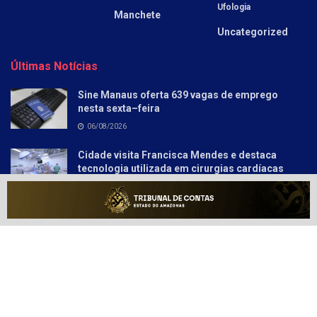
Ufologia
Manchete
Uncategorized
Últimas Notícias
Sine Manaus oferta 639 vagas de emprego
nesta sexta–feira
06/08/2026
Cidade visita Francisca Mendes e destaca
tecnologia utilizada em cirurgias cardíacas
pediátricas
06/08/2026
Sobre
Anunciar
Política e Privacidade
Contato
© 2021-2025
Amazonas Hoje
- Informação Tem Poder!