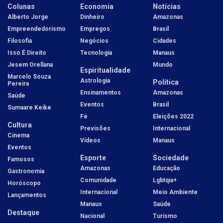
Colunas
Economia
Notícias
Alberto Jorge
Dinheiro
Amazonas
Empreendedorismo
Empregos
Brasil
Filosofia
Negócios
Cidades
Isso É Direito
Tecnologia
Manaus
Jesem Orellana
Mundo
Espiritualidade
Marcelo Souza
Astrologia
Política
Pereira
Ensinamentos
Amazonas
Saúde
Eventos
Brasil
Sumaare Keike
Fé
Eleições 2022
Cultura
Previsões
Internacional
Cinema
Vídeos
Manaus
Eventos
Esporte
Sociedade
Famosos
Amazonas
Educação
Gastronomia
Comunidade
Lgbtqia+
Horóscopo
Internacional
Meio Ambiente
Lançamentos
Manaus
Saúde
Destaque
Nacional
Turismo