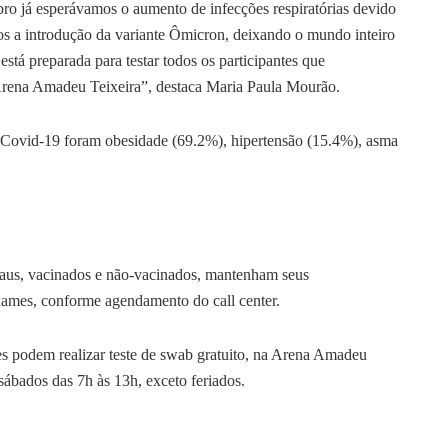
bro já esperávamos o aumento de infecções respiratórias devido
os a introdução da variante Ômicron, deixando o mundo inteiro
stá preparada para testar todos os participantes que
 Arena Amadeu Teixeira”, destaca Maria Paula Mourão.
m Covid-19 foram obesidade (69.2%), hipertensão (15.4%), asma
aus, vacinados e não-vacinados, mantenham seus
exames, conforme agendamento do call center.
es podem realizar teste de swab gratuito, na Arena Amadeu
 sábados das 7h às 13h, exceto feriados.