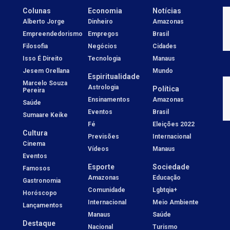
Colunas
Economia
Notícias
Alberto Jorge
Dinheiro
Amazonas
Empreendedorismo
Empregos
Brasil
Filosofia
Negócios
Cidades
Isso É Direito
Tecnologia
Manaus
Jesem Orellana
Mundo
Espiritualidade
Marcelo Souza
Astrologia
Política
Pereira
Ensinamentos
Amazonas
Saúde
Eventos
Brasil
Sumaare Keike
Fé
Eleições 2022
Cultura
Previsões
Internacional
Cinema
Vídeos
Manaus
Eventos
Esporte
Sociedade
Famosos
Amazonas
Educação
Gastronomia
Comunidade
Lgbtqia+
Horóscopo
Internacional
Meio Ambiente
Lançamentos
Manaus
Saúde
Destaque
Nacional
Turismo