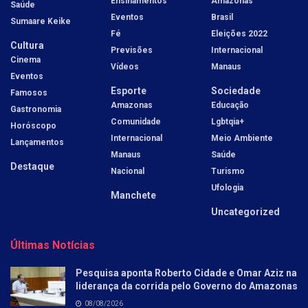
Ensinamentos
Amazonas
Saúde
Eventos
Brasil
Sumaare Keike
Fé
Eleições 2022
Cultura
Previsões
Internacional
Cinema
Vídeos
Manaus
Eventos
Esporte
Sociedade
Famosos
Amazonas
Educação
Gastronomia
Comunidade
Lgbtqia+
Horóscopo
Internacional
Meio Ambiente
Lançamentos
Manaus
Saúde
Destaque
Nacional
Turismo
Ufologia
Manchete
Uncategorized
Últimas Notícias
Pesquisa aponta Roberto Cidade e Omar Aziz na
liderança da corrida pelo Governo do Amazonas
08/08/2026