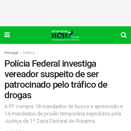
Principal
Política
Polícia Federal investiga
vereador suspeito de ser
patrocinado pelo tráfico de
drogas
A PF cumpre 18 mandados de busca e apreensão e
14 mandados de prisão temporária expedidos pela
Justiça da 1ª Zona Eleitoral de Roraima.