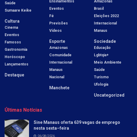
Ensinamentos
Amazonas
Saúde
Eventos
Brasil
Sumaare Keike
Fé
Eleições 2022
Cultura
Previsões
Internacional
Cinema
Vídeos
Manaus
Eventos
Esporte
Sociedade
Famosos
Amazonas
Educação
Gastronomia
Comunidade
Lgbtqia+
Horóscopo
Internacional
Meio Ambiente
Lançamentos
Manaus
Saúde
Destaque
Nacional
Turismo
Ufologia
Manchete
Uncategorized
Últimas Notícias
Sine Manaus oferta 639 vagas de emprego
nesta sexta–feira
06/08/2026