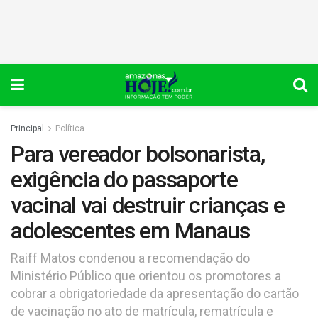
Principal
Política
Para vereador bolsonarista,
exigência do passaporte
vacinal vai destruir crianças e
adolescentes em Manaus
Raiff Matos condenou a recomendação do
Ministério Público que orientou os promotores a
cobrar a obrigatoriedade da apresentação do cartão
de vacinação no ato de matrícula, rematrícula e