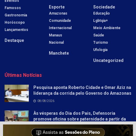
Eventos
Esporte
Sociedade
Famosos
Amazonas
Educação
Gastronomia
Comunidade
Lgbtqia+
Horóscopo
Internacional
Meio Ambiente
Lançamentos
Manaus
Saúde
Destaque
Nacional
Turismo
Ufologia
Manchete
Uncategorized
Últimas Notícias
Pesquisa aponta Roberto Cidade e Omar Aziz na
liderança da corrida pelo Governo do Amazonas
08/08/2026
Às vésperas do Dia dos Pais, Defensoria
promove oficina sobre paternidade a partir da
literatura para socioeducandos
08/08/2026