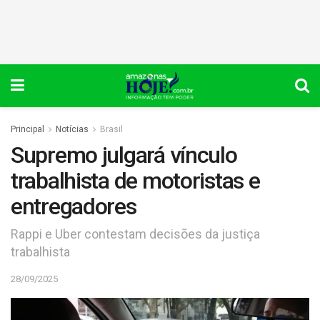
Principal
Notícias
Brasil
Supremo julgará vínculo
trabalhista de motoristas e
entregadores
Rappi e Uber contestam decisões da justiça
trabalhista
28/09/2025