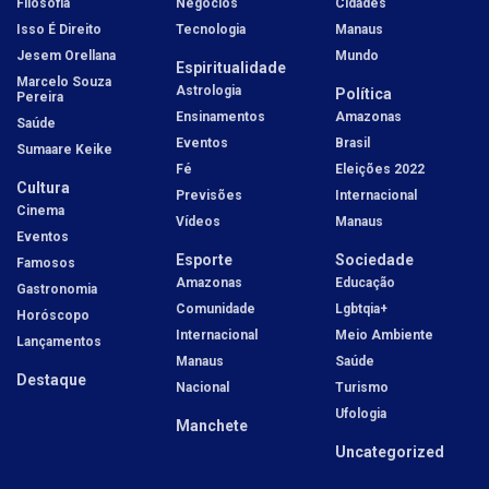
Filosofia
Negócios
Cidades
Isso É Direito
Tecnologia
Manaus
Jesem Orellana
Mundo
Espiritualidade
Marcelo Souza
Astrologia
Política
Pereira
Ensinamentos
Amazonas
Saúde
Eventos
Brasil
Sumaare Keike
Fé
Eleições 2022
Cultura
Previsões
Internacional
Cinema
Vídeos
Manaus
Eventos
Esporte
Sociedade
Famosos
Amazonas
Educação
Gastronomia
Comunidade
Lgbtqia+
Horóscopo
Internacional
Meio Ambiente
Lançamentos
Manaus
Saúde
Destaque
Nacional
Turismo
Ufologia
Manchete
Uncategorized