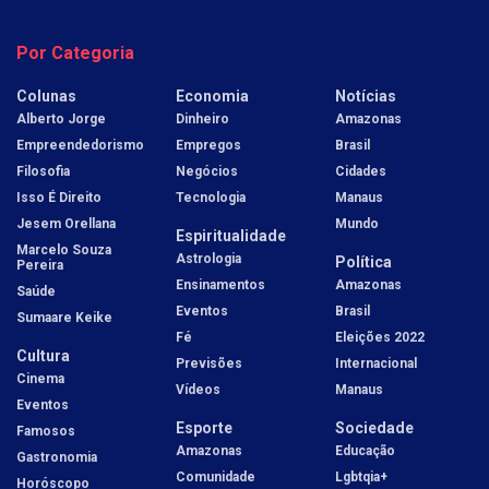
Por Categoria
Colunas
Economia
Notícias
Alberto Jorge
Dinheiro
Amazonas
Empreendedorismo
Empregos
Brasil
Filosofia
Negócios
Cidades
Isso É Direito
Tecnologia
Manaus
Jesem Orellana
Mundo
Espiritualidade
Marcelo Souza
Astrologia
Política
Pereira
Ensinamentos
Amazonas
Saúde
Eventos
Brasil
Sumaare Keike
Fé
Eleições 2022
Cultura
Previsões
Internacional
Cinema
Vídeos
Manaus
Eventos
Esporte
Sociedade
Famosos
Amazonas
Educação
Gastronomia
Comunidade
Lgbtqia+
Horóscopo