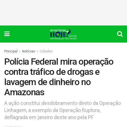
Principal
Notícias
Cidades
Polícia Federal mira operação
contra tráfico de drogas e
lavagem de dinheiro no
Amazonas
A ação constitui desdobramento direto da Operação
Linhagem, a exemplo da Operação Ruptura,
deflagrada em janeiro deste ano pela PF