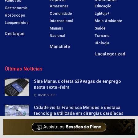
Famosos
Amazonas
Educação
Gastronomia
Comunidade
Lgbtqia+
Horóscopo
Internacional
Meio Ambiente
Lançamentos
Manaus
Saúde
Destaque
Nacional
Turismo
Ufologia
Manchete
Uncategorized
Últimas Notícias
Sine Manaus oferta 639 vagas de emprego
nesta sexta–feira
06/08/2026
Cidade visita Francisca Mendes e destaca
tecnologia utilizada em cirurgias cardíacas
pediátricas
06/08/2026