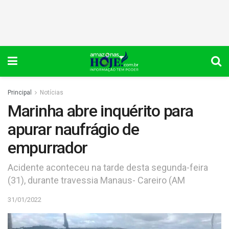
Principal
Notícias
Marinha abre inquérito para
apurar naufrágio de
empurrador
Acidente aconteceu na tarde desta segunda-feira
(31), durante travessia Manaus- Careiro (AM
31/01/2022