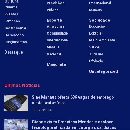
Cultura
Previsões
Internacional
Cinema
Vídeos
Manaus
Eventos
Esporte
Sociedade
Famosos
Amazonas
Educação
Gastronomia
Comunidade
Lgbtqia+
Horóscopo
Internacional
Meio Ambiente
Lançamentos
Manaus
Saúde
Destaque
Nacional
Turismo
Ufologia
Manchete
Uncategorized
Últimas Notícias
Sine Manaus oferta 639 vagas de emprego
nesta sexta–feira
06/08/2026
Cidade visita Francisca Mendes e destaca
tecnologia utilizada em cirurgias cardíacas