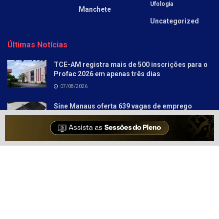
Ufologia
Manchete
Uncategorized
Últimas Notícias
TCE-AM registra mais de 500 inscrições para o
Profac 2026 em apenas três dias
07/08/2026
Sine Manaus oferta 639 vagas de emprego
nesta sexta–feira
06/08/2026
Sobre
Anunciar
Política e Privacidade
Contato
© 2021-2025
Amazonas Hoje
- Informação Tem Poder!