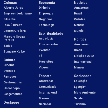
Colunas
Economia
Notícias
Alberto Jorge
Dinheiro
Amazonas
Empreendedorismo
Empregos
Brasil
Filosofia
Negócios
Cidades
Isso É Direito
Tecnologia
Manaus
Jesem Orellana
Mundo
Espiritualidade
Marcelo Souza
Astrologia
Política
Pereira
Ensinamentos
Amazonas
Saúde
Eventos
Brasil
Sumaare Keike
Fé
Eleições 2022
Cultura
Previsões
Internacional
Cinema
Vídeos
Manaus
Eventos
Esporte
Sociedade
Famosos
Amazonas
Educação
Gastronomia
Comunidade
Lgbtqia+
Horóscopo
Internacional
Meio Ambiente
Lançamentos
Manaus
Saúde
Destaque
Nacional
Turismo