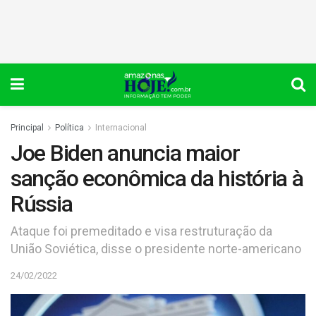
Principal
Política
Internacional
Joe Biden anuncia maior
sanção econômica da história à
Rússia
Ataque foi premeditado e visa restruturação da
União Soviética, disse o presidente norte-americano
24/02/2022