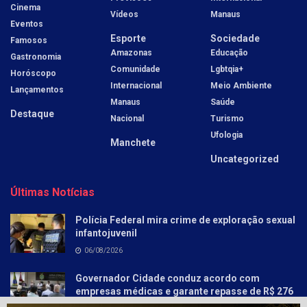
Cinema
Vídeos
Manaus
Eventos
Esporte
Sociedade
Famosos
Amazonas
Educação
Gastronomia
Comunidade
Lgbtqia+
Horóscopo
Internacional
Meio Ambiente
Lançamentos
Manaus
Saúde
Destaque
Nacional
Turismo
Ufologia
Manchete
Uncategorized
Últimas Notícias
Polícia Federal mira crime de exploração sexual
infantojuvenil
06/08/2026
Governador Cidade conduz acordo com
empresas médicas e garante repasse de R$ 276
milhões