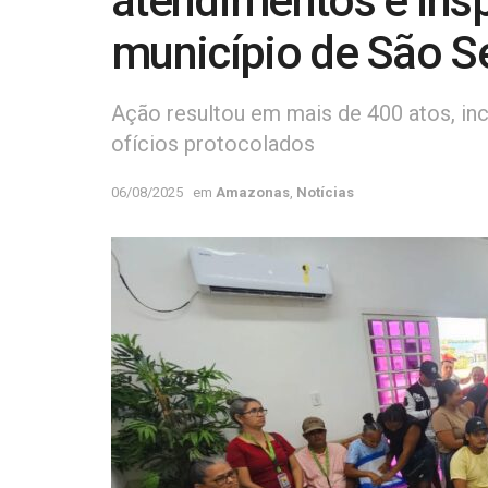
atendimentos e ins
município de São S
Ação resultou em mais de 400 atos, in
ofícios protocolados
06/08/2025
em
Amazonas
,
Notícias