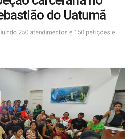
peção carcerária no
ebastião do Uatumã
cluindo 250 atendimentos e 150 petições e