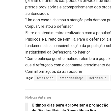
garantir os direitos das pessoas privadas de lib
presos provisórios e acompanhamento dos proce
sentenciados.
“Um dos casos chamou a atenção pela demora pr
Corpus”, relatou o defensor.
Entre os atendimentos realizados com a populaç
Públicos e Direito de Família. Para o defensor, a
fundamental na conscientização da população sob
institucional da Defensoria no interior.
“Como balanço geral, o mutirão relembra a populaç
que é reforçado com o constante crescimento de 
Com informações da assessoria
Tags:
Amazonas
amazonashoje
Defensoria
Notícia Anterior
Últimos dias para aproveitar a promoção
de Dia dos Pais do Super Nova Era