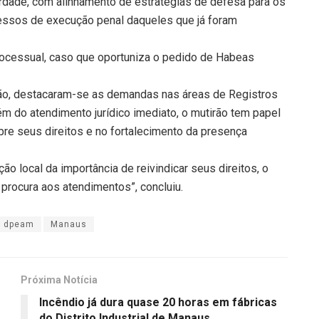
erdade, com alinhamento de estratégias de defesa para os
ssos de execução penal daqueles que já foram
ocessual, caso que oportuniza o pedido de Habeas
ão, destacaram-se as demandas nas áreas de Registros
lém do atendimento jurídico imediato, o mutirão tem papel
re seus direitos e no fortalecimento da presença
ão local da importância de reivindicar seus direitos, o
procura aos atendimentos”, concluiu.
dpeam
Manaus
Próxima Notícia
Incêndio já dura quase 20 horas em fábricas
do Distrito Industrial de Manaus