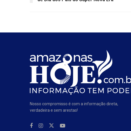
Nosso compromisso é com a informação direta,
verdadeira e sem arestas!