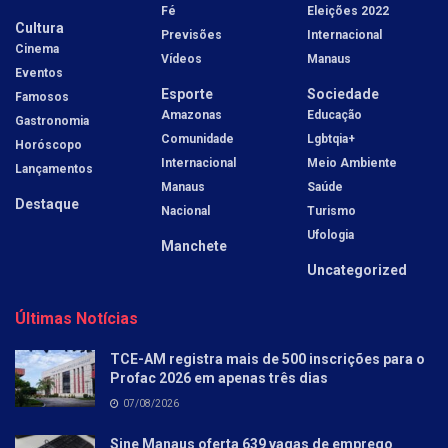
Fé
Eleições 2022
Cultura
Previsões
Internacional
Cinema
Vídeos
Manaus
Eventos
Esporte
Sociedade
Famosos
Amazonas
Educação
Gastronomia
Comunidade
Lgbtqia+
Horóscopo
Internacional
Meio Ambiente
Lançamentos
Manaus
Saúde
Destaque
Nacional
Turismo
Ufologia
Manchete
Uncategorized
Últimas Notícias
TCE-AM registra mais de 500 inscrições para o
Profac 2026 em apenas três dias
07/08/2026
Sine Manaus oferta 639 vagas de emprego