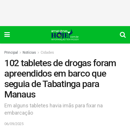
Principal
Notícias
Cidades
102 tabletes de drogas foram
apreendidos em barco que
seguia de Tabatinga para
Manaus
Em alguns tabletes havia imãs para fixar na
embarcação
06/09/2025