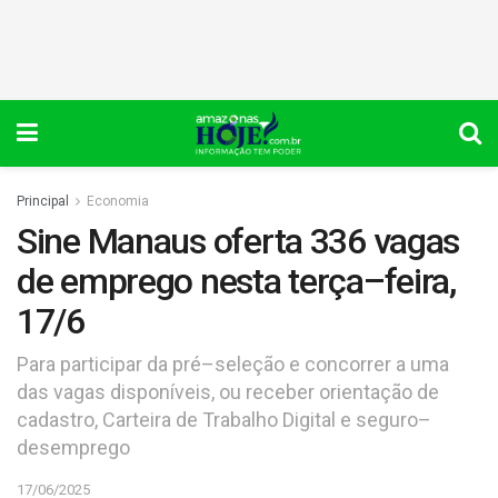
Principal
Economia
Sine Manaus oferta 336 vagas
de emprego nesta terça–feira,
17/6
Para participar da pré–seleção e concorrer a uma
das vagas disponíveis, ou receber orientação de
cadastro, Carteira de Trabalho Digital e seguro–
desemprego
17/06/2025