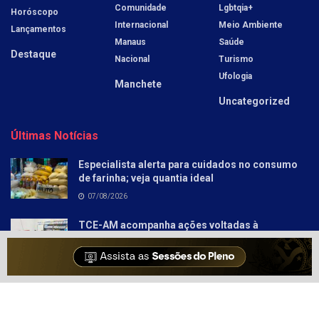
Comunidade
Lgbtqia+
Horóscopo
Internacional
Meio Ambiente
Lançamentos
Manaus
Saúde
Destaque
Nacional
Turismo
Ufologia
Manchete
Uncategorized
Últimas Notícias
Especialista alerta para cuidados no consumo
de farinha; veja quantia ideal
07/08/2026
TCE-AM acompanha ações voltadas à
aprendizagem nos anos iniciais em Autazes
07/08/2026