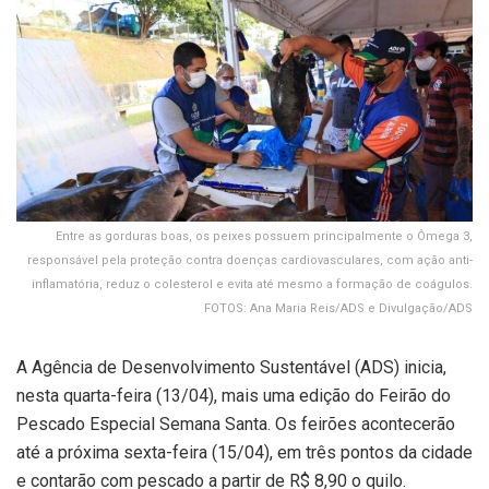
Entre as gorduras boas, os peixes possuem principalmente o Ômega 3,
responsável pela proteção contra doenças cardiovasculares, com ação anti-
inflamatória, reduz o colesterol e evita até mesmo a formação de coágulos.
FOTOS: Ana Maria Reis/ADS e Divulgação/ADS
A Agência de Desenvolvimento Sustentável (ADS) inicia,
nesta quarta-feira (13/04), mais uma edição do Feirão do
Pescado Especial Semana Santa. Os feirões acontecerão
até a próxima sexta-feira (15/04), em três pontos da cidade
e contarão com pescado a partir de R$ 8,90 o quilo.