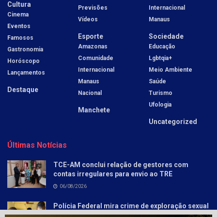
Cultura
Previsões
Internacional
Cinema
Vídeos
Manaus
Eventos
Esporte
Sociedade
Famosos
Amazonas
Educação
Gastronomia
Comunidade
Lgbtqia+
Horóscopo
Internacional
Meio Ambiente
Lançamentos
Manaus
Saúde
Destaque
Nacional
Turismo
Ufologia
Manchete
Uncategorized
Últimas Notícias
TCE-AM conclui relação de gestores com
contas irregulares para envio ao TRE
06/08/2026
Polícia Federal mira crime de exploração sexual
infantojuvenil