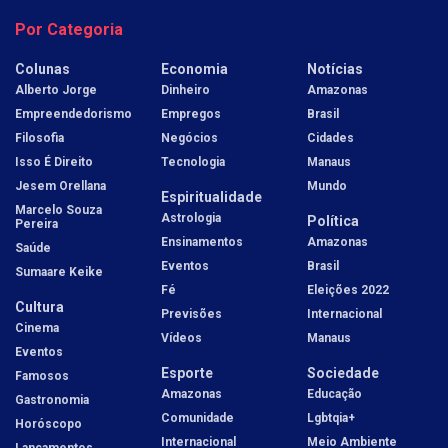
Por Categoria
Colunas
Economia
Notícias
Alberto Jorge
Dinheiro
Amazonas
Empreendedorismo
Empregos
Brasil
Filosofia
Negócios
Cidades
Isso É Direito
Tecnologia
Manaus
Jesem Orellana
Mundo
Espiritualidade
Marcelo Souza
Astrologia
Política
Pereira
Ensinamentos
Amazonas
Saúde
Eventos
Brasil
Sumaare Keike
Fé
Eleições 2022
Cultura
Previsões
Internacional
Cinema
Vídeos
Manaus
Eventos
Esporte
Sociedade
Famosos
Amazonas
Educação
Gastronomia
Comunidade
Lgbtqia+
Horóscopo
Internacional
Meio Ambiente
Lançamentos