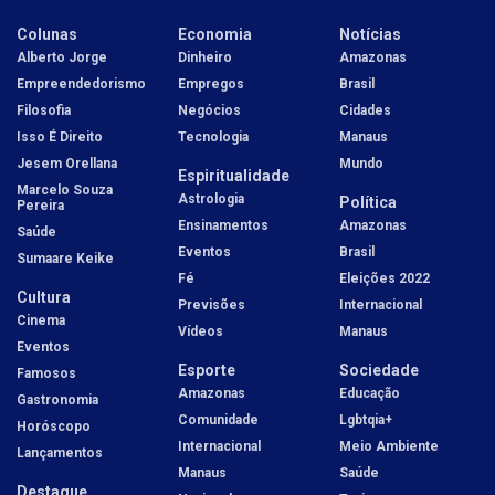
Colunas
Economia
Notícias
Alberto Jorge
Dinheiro
Amazonas
Empreendedorismo
Empregos
Brasil
Filosofia
Negócios
Cidades
Isso É Direito
Tecnologia
Manaus
Jesem Orellana
Mundo
Espiritualidade
Marcelo Souza
Astrologia
Política
Pereira
Ensinamentos
Amazonas
Saúde
Eventos
Brasil
Sumaare Keike
Fé
Eleições 2022
Cultura
Previsões
Internacional
Cinema
Vídeos
Manaus
Eventos
Esporte
Sociedade
Famosos
Amazonas
Educação
Gastronomia
Comunidade
Lgbtqia+
Horóscopo
Internacional
Meio Ambiente
Lançamentos
Manaus
Saúde
Destaque