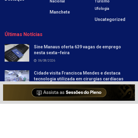
Nacional
Turismo
Ufologia
Manchete
Uncategorized
Últimas Notícias
Sine Manaus oferta 639 vagas de emprego
nesta sexta–feira
06/08/2026
Cidade visita Francisca Mendes e destaca
tecnologia utilizada em cirurgias cardíacas
pediátricas
06/08/2026
Sobre
Anunciar
Política e Privacidade
Contato
© 2021-2025
Amazonas Hoje
- Informação Tem Poder!