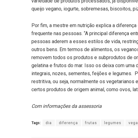
variedade de produtos processados, já disponív
queijo vegano, iogurte, sobremesas, biscoitos, p
Por fim, a mestre em nutrição explica a diferenç
frequente nas pessoas. “A principal diferença en
pessoas aderem a esses estilos de vida, restr
outros bens. Em termos de alimentos, os vegano
removem todos os produtos e subprodutos de orige
gelatina e frutos do mar. Isso os deixa com uma 
integrais, nozes, sementes, feijões e legumes. 
restritiva, ou seja, normalmente os vegetariano
certos produtos de origem animal, como ovos, latic
Com informações da assessoria
Tags:
dia
diferença
frutas
legumes
veg