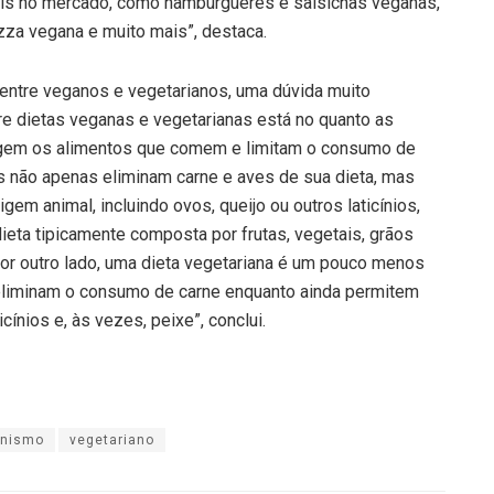
eis no mercado, como hambúrgueres e salsichas veganas,
izza vegana e muito mais”, destaca.
a entre veganos e vegetarianos, uma dúvida muito
tre dietas veganas e vegetarianas está no quanto as
ingem os alimentos que comem e limitam o consumo de
s não apenas eliminam carne e aves de sua dieta, mas
m animal, incluindo ovos, queijo ou outros laticínios,
dieta tipicamente composta por frutas, vegetais, grãos
Por outro lado, uma dieta vegetariana é um pouco menos
s eliminam o consumo de carne enquanto ainda permitem
ínios e, às vezes, peixe”, conclui.
anismo
vegetariano