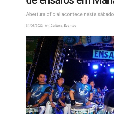
de ensaios em Man
Abertura oficial acontece neste sábado
31/03/2022
em
Cultura
,
Eventos