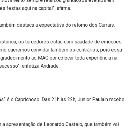
. O Movimento sempre realizou grandiosos eventos em
 festas aqui na capital”, afirma.
também destaca a expectativa do retorno dos Currais.
istórica, os torcedores estão com saudade de emoções.
omo queremos convidar também os contrários, pois essa
o agradecimento ao MAG por colocar toda experiência na
sucesso”, enfatiza Andrade.
s” é o Caprichoso. Das 21h às 22h, Junior Paulain recebe
m a apresentação de Leonardo Castelo, que também vai