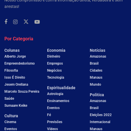
Nosso compromisso é com a informação direta, verdadeira e sem
arestas!
Por Categoria
Colunas
Economia
Notícias
Alberto Jorge
Dinheiro
Amazonas
Empreendedorismo
Empregos
Brasil
Filosofia
Negócios
Cidades
Isso É Direito
Tecnologia
Manaus
Jesem Orellana
Mundo
Espiritualidade
Marcelo Souza Pereira
Astrologia
Política
Saúde
Ensinamentos
Amazonas
Sumaare Keike
Eventos
Brasil
Fé
Eleições 2022
Cultura
Cinema
Previsões
Internacional
Eventos
Vídeos
Manaus