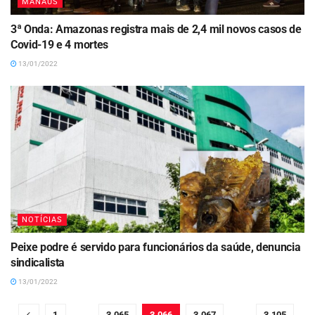
MANAUS
3ª Onda: Amazonas registra mais de 2,4 mil novos casos de
Covid-19 e 4 mortes
13/01/2022
NOTÍCIAS
Peixe podre é servido para funcionários da saúde, denuncia
sindicalista
13/01/2022
1
…
3.065
3.066
3.067
…
3.105